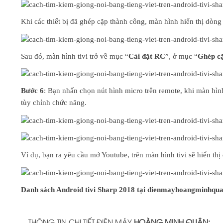
Khi các thiết bị đã ghép cặp thành công, màn hình hiển thị dòng
Sau đó, màn hình tivi trở về mục “
Cài đặt RC
”, ở mục “
Ghép cặ
Bước 6
: Bạn nhấn chọn nút hình micro trên remote, khi màn hình
tùy chỉnh chức năng.
Ví dụ, bạn ra yêu cầu mở Youtube, trên màn hình tivi sẽ hiển thị
Danh sách Android tivi Sharp 2018 tại dienmayhoangminhqu
THÔNG TIN CHI TIẾT ĐIỆN MÁY
HOÀNG MINH QUÂN: