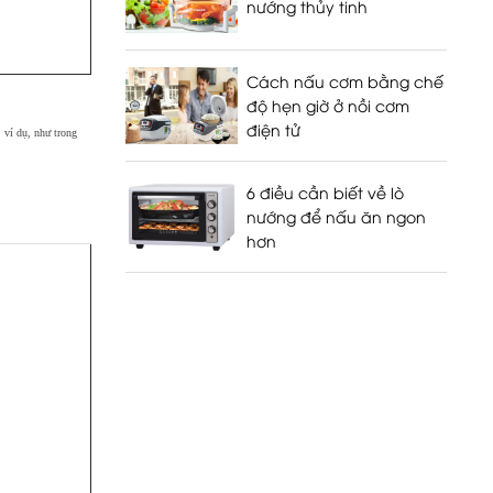
nướng thủy tinh
Cách nấu cơm bằng chế
độ hẹn giờ ở nồi cơm
điện tử
, ví dụ, như trong
6 điều cần biết về lò
nướng để nấu ăn ngon
hơn