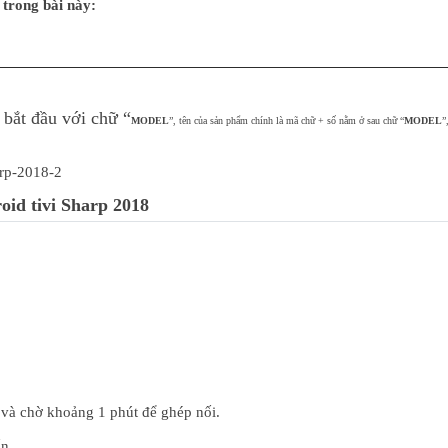
trong bài này:
 bắt đầu với chữ “
MODEL
”, tên của sản phẩm chính là mã chữ + số nằm ở sau chữ “
MODEL
”
oid tivi Sharp 2018
 và chờ khoảng 1 phút để ghép nối.
n.