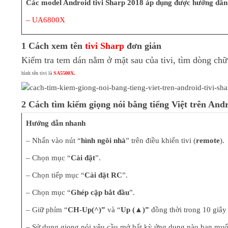
Các model Android tivi Sharp 2018 áp dụng được hướng dẫn 
Đồ Dùng Gia Đình
– UA6800X
1 Cách xem tên
tivi Sharp
đơn giản
Kiểm tra tem dán nằm ở mặt sau của tivi, tìm dòng chữ
hình tên tivi là
SA5500X
.
2 Cách tìm kiếm giọng nói bằng tiếng Việt trên Andr
Hướng dẫn nhanh
– Nhấn vào nút “
hình ngôi nhà
” trên điều khiển tivi (
remote
).
– Chọn mục “
Cài đặt
”.
– Chọn tiếp mục “
Cài đặt RC
”.
– Chọn mục “
Ghép cặp bắt đầu
”.
– Giữ phím “
CH-Up(^)”
và “
Up (▲)”
đồng thời trong 10 giây
– Sử dụng giọng nói yêu cầu mở bất kỳ ứng dụng nào bạn muố