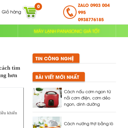
ZALO 0903 004
0
Giỏ hàng
995
0938776185
MÁY LẠNH PANASONIC GIÁ TỐT
TIN CÔNG NGHỆ
cách tìm
àng hơn
BÀI VIẾT MỚI NHẤT
Cách nấu cơm ngon từ
nồi cơm điện, cơm dẻo
ngon, dinh dưỡng
điều khiển
Cách nướng thịt bằng lò