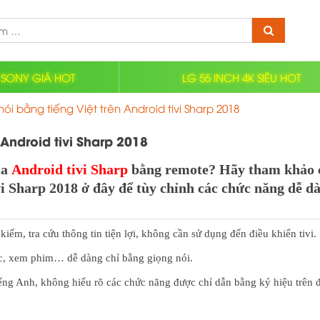
Tìm
kiếm:
 SONY GIÁ HOT
LG 55 INCH 4K SIÊU HOT
ói bằng tiếng Việt trên Android tivi Sharp 2018
Android tivi Sharp 2018
ủa
Android tivi Sharp
bằng remote? Hãy tham khảo 
vi Sharp 2018 ở đây để tùy chỉnh các chức năng dễ d
kiếm, tra cứu thông tin tiện lợi, không cần sử dụng đến điều khiển tivi.
c, xem phim… dễ dàng chỉ bằng giọng nói.
iếng Anh, không hiểu rõ các chức năng được chỉ dẫn bằng ký hiệu trên 