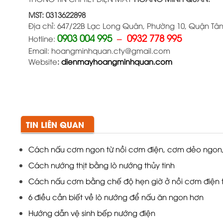
MST: 0313622898
Địa chỉ: 647/22B Lạc Long Quân, Phường 10, Quận Tân 
0903 004 995
– 0932 778 995
Hotline:
Email: hoangminhquan.cty@gmail.com
Website
:
dienmayhoangminhquan.com
TIN LIÊN QUAN
Cách nấu cơm ngon từ nồi cơm điện, cơm dẻo ngon,
Cách nướng thịt bằng lò nướng thủy tinh
Cách nấu cơm bằng chế độ hẹn giờ ở nồi cơm điện 
6 điều cần biết về lò nướng để nấu ăn ngon hơn
Hướng dẫn vệ sinh bếp nướng điện