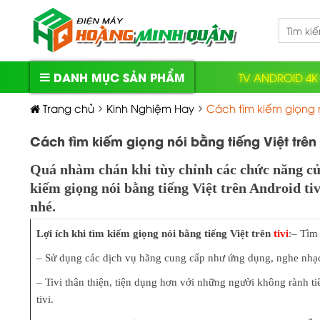
Skip
to
content
DANH MỤC SẢN PHẨM
TV ANDROID 4K
Tivi
Trang chủ
,
Loa, Âm thanh
Kinh Nghiệm Hay
Cách tìm kiếm giọng n
Tủ lạnh
,
Tủ đông
,
Tủ rượu
Cách tìm kiếm giọng nói bằng tiếng Việt trên 
Máy giặt
,
Sấy quần áo
Quá nhàm chán khi tùy chỉnh các chức năng c
kiếm giọng nói bằng tiếng Việt trên Android ti
Máy Lạnh
nhé.
Điện gia dụng
,
Quạt
Lợi ích khi tìm kiếm giọng nói bằng tiếng Việt trên
tivi
:
– Tìm 
Điện thoại
,
Laptop
,
Tablet
– Sử dụng các dịch vụ hãng cung cấp như ứng dụng, nghe nhạ
– Tivi thân thiện, tiện dụng hơn với những người không rành t
Phụ Kiện
tivi.
Lọc nước
,
Máy nước nóng