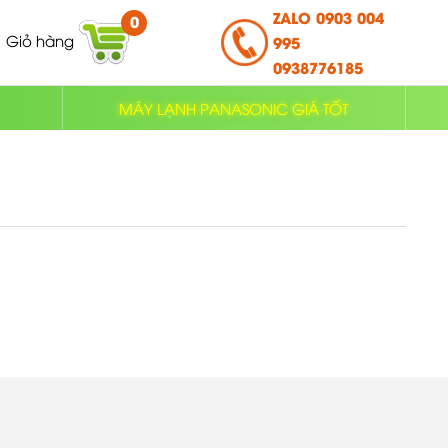
ZALO 0903 004
0
Giỏ hàng
995
0938776185
MÁY LẠNH PANASONIC GIÁ TỐT