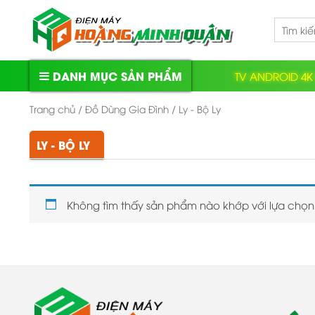
Skip
to
content
DANH MỤC SẢN PHẨM
TV ANDROID 4K
Tivi
,
Loa, Âm thanh
Trang chủ
/
Đồ Dùng Gia Đình
/ Ly - Bộ Ly
Tủ lạnh
,
Tủ đông
,
Tủ rượu
LY - BỘ LY
Máy giặt
,
Sấy quần áo
Máy Lạnh
Không tìm thấy sản phẩm nào khớp với lựa chọn
Điện gia dụng
,
Quạt
Điện thoại
,
Laptop
,
Tablet
Phụ Kiện
Lọc nước
,
Máy nước nóng