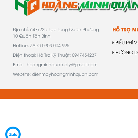
Đồ Dùng Gia Đình
HỖ TRỢ M
Địa chỉ: 647/22b Lạc Long Quân Phường
10 Quận Tân Binh
BIỂU PHÍ 
Hotline: ZALO 0903 004 995
HƯỚNG D
Điện thoại: Hỗ Trợ Kỹ Thuật: 0947454237
Email: hoangminhquan.cty@gmail.com
Website: dienmayhoangminhquan.com