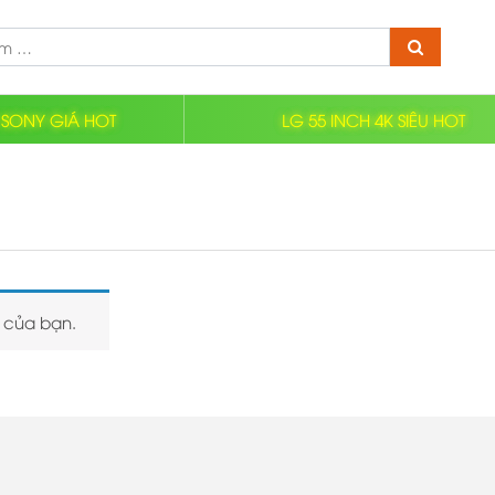
Tìm
kiếm:
 SONY GIÁ HOT
LG 55 INCH 4K SIÊU HOT
 của bạn.