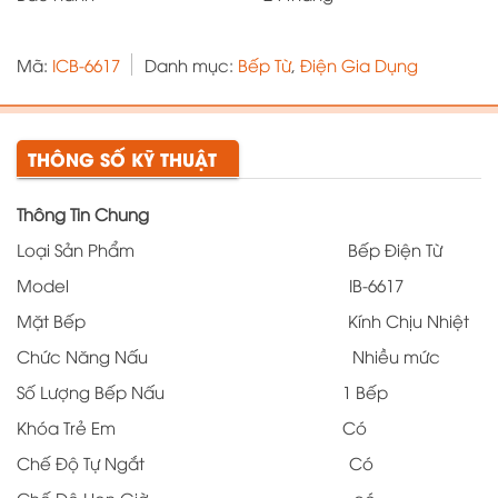
Mã:
ICB-6617
Danh mục:
Bếp Từ
,
Điện Gia Dụng
THÔNG SỐ KỸ THUẬT
Thông Tin Chung
Loại Sản Phẩm Bếp Điện Từ
Model IB-6617
Mặt Bếp Kính Chịu Nhiệt
Chức Năng Nấu Nhiều mức
Số Lượng Bếp Nấu 1 Bếp
Khóa Trẻ Em Có
Chế Độ Tự Ngắt Có
Chế Độ Hẹn Giờ có