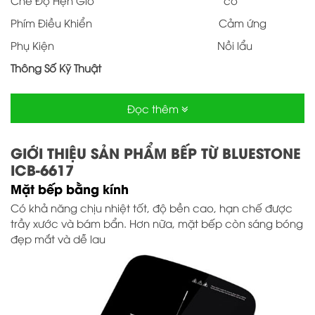
Phím Điều Khiển Cảm ứng
Phụ Kiện Nồi lẩu
Thông Số Kỹ Thuật
Kích Thước (RxSxC) (mm) 345 x 270 mm
Đọc thêm
Trọng lượng 2.4 kg
Màu sắc Đen
GIỚI THIỆU SẢN PHẨM
BẾP TỪ BLUESTONE
Điện áp 220V – 50Hz
ICB-6617
Công suất 2000W
Mặt bếp bằng kính
Xuất Xứ & Bảo Hành
Có khả năng chịu nhiệt tốt, độ bền cao, hạn chế được
trầy xước và bám bẩn. Hơn nữa, mặt bếp còn sáng bóng
Hãng Sản Xuất BLUESTONE (
đẹp mắt và dễ lau
Thương Hiệu USA )
Sản Xuất Tại Trung Quốc
Bảo hành 24 tháng