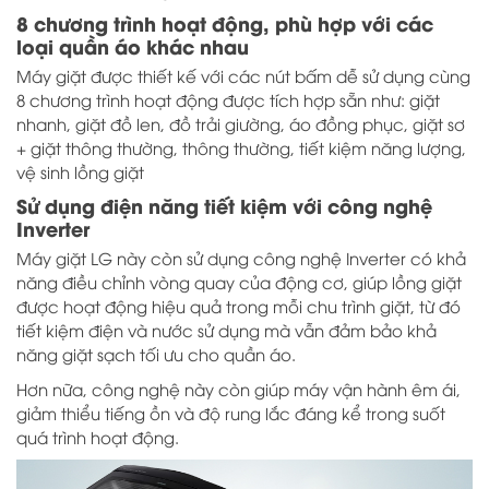
8 chương trình hoạt động, phù hợp với các
loại quần áo khác nhau
Giặt sơ tự động
Máy giặt được thiết kế với các nút bấm dễ sử dụng cùng
8 chương trình hoạt động được tích hợp sẵn như: giặt
Số người sử dụng:
Trên 6 người (trên 8.5 Kg)
nhanh, giặt đồ len, đồ trải giường, áo đồng phục, giặt sơ
+ giặt thông thường, thông thường, tiết kiệm năng lượng,
vệ sinh lồng giặt
Chất liệu lồng
Thép không gỉ
Sử dụng điện năng tiết kiệm với công nghệ
giặt:
Inverter
Kích thước (mm):
Máy giặt LG này còn sử dụng công nghệ Inverter có khả
Cao 96 cm – Ngang 59 cm – Sâu
năng điều chỉnh vòng quay của động cơ, giúp lồng giặt
60.6 cm
được hoạt động hiệu quả trong mỗi chu trình giặt, từ đó
tiết kiệm điện và nước sử dụng mà vẫn đảm bảo khả
Bảo hành
năng giặt sạch tối ưu cho quần áo.
24 tháng
Hơn nữa, công nghệ này còn giúp máy vận hành êm ái,
giảm thiểu tiếng ồn và độ rung lắc đáng kể trong suốt
Xuất xứ
Việt Nam
quá trình hoạt động.