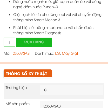
Dòng nước mạnh mẽ, giặt sạch quần áo với công
nghệ đấm nước Punch+3.
Giặt sạch tối ưu cho từng loại vải với chuyển động
thông minh Smart Motion 3.
Phát hiện lỗi bằng smartphone với chẩn đoán
thông minh Smart Diagnosis.
Máy
MUA HÀNG
giặt
LG
Mã:
T2350VSAB
Danh mục:
LG
,
Máy Giặt
TurboDrum
Inverter
10.5
kg
THÔNG SỐ KỸ THUẬT
T2350VSAB
số
Thương hiệu
lượng
LG
Mã sản phẩm
T2350VSAB