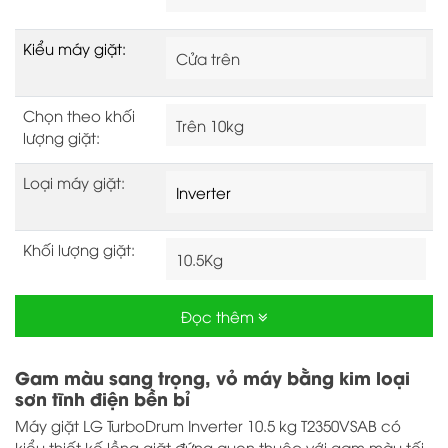
Kiểu máy giặt:
Cửa trên
Chọn theo khối
Trên 10kg
lượng giặt:
Loại máy giặt:
Inverter
Khối lượng giặt:
10.5Kg
Tốc độ quay vắt
Đọc thêm
700 vòng/phút
(vòng/ phút):
Gam màu sang trọng, vỏ máy bằng kim loại
Truyền động:
Bằng dây Curoa
sơn tĩnh điện bền bỉ
Máy giặt LG TurboDrum Inverter 10.5 kg T2350VSAB có
kiểu thiết kế lồng giặt đứng quen thuộc với gam màu tối