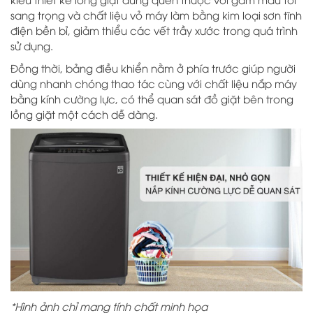
Bảng điều khiển:
Anh – Việt
sang trọng và chất liệu vỏ máy làm bằng kim loại sơn tĩnh
điện bền bỉ, giảm thiểu các vết trầy xước trong quá trình
sử dụng.
Chế độ giặt:
8 chương trình giặt
Đồng thời, bảng điều khiển nằm ở phía trước giúp người
dùng nhanh chóng thao tác cùng với chất liệu nắp máy
Công nghệ giặt:
bằng kính cường lực, có thể quan sát đồ giặt bên trong
Auto PreWash
lồng giặt một cách dễ dàng.
Tiện ích:
Chức năng chẩn đoán thông
minh
Công nghệ giặt chuyển động
thông minh Smart Motion 3
Tiết kiệm nước
Tiết kiệm điện
Chẩn đoán thông minh bằng
*Hình ảnh chỉ mang tính chất minh họa
điện thoại