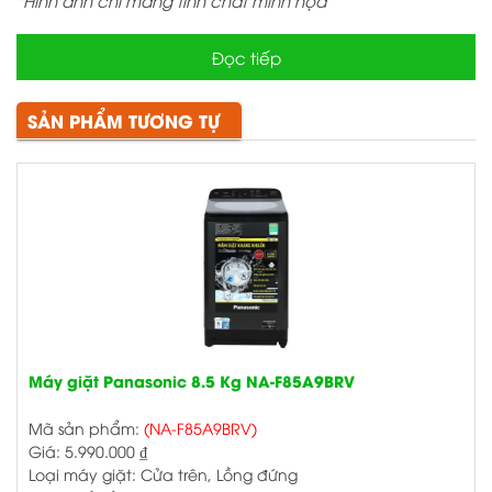
Đọc tiếp
SẢN PHẨM TƯƠNG TỰ
Máy giặt Panasonic 8.5 Kg NA-F85A9BRV
Mã sản phẩm:
(NA-F85A9BRV)
Giá:
5.990.000
₫
Loại máy giặt: Cửa trên, Lồng đứng